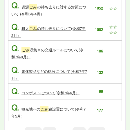
Q.
資源
ごみ
の持ち去りに対する対策につ
1052
☆☆
いて (令和6年4月）
Q.
☆☆
粗大
ごみ
の持ち去りについて(令和7年
1082
☆☆
2月）
Q.
ごみ
収集車の交通ルールについて(令
106
和7年9月）
Q.
電化製品などの処分について(令和7年7
132
月）
Q.
99
コンポストについて(令和7年6月）
Q.
観光地への
ごみ
箱設置について(令和7
177
年5月）