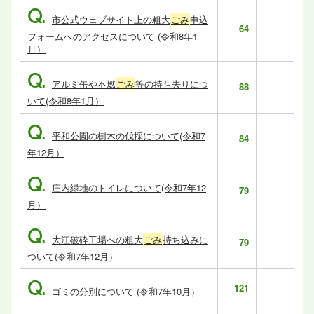
Q.
市公式ウェブサイト上の粗大
ごみ
申込
64
フォームへのアクセスについて (令和8年1
月）
Q.
アルミ缶や不燃
ごみ
等の持ち去りにつ
88
いて(令和8年1月）
Q.
平和公園の樹木の伐採について(令和7
84
年12月）
Q.
庄内緑地のトイレについて(令和7年12
79
月）
Q.
大江破砕工場への粗大
ごみ
持ち込みに
79
ついて(令和7年12月）
Q.
121
ゴミの分別について (令和7年10月）