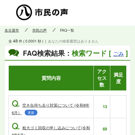
市民の
名古屋市
市民の声
FAQ一覧
48
全
件 ( 0.0001 秒 )
|
あなたの検索履歴はありません
FAQ検索結果：
検索ワード [
]
ごみ
アク
満足
質問内容
セス
度
数
Q.
空き缶持ち去り対策について (令和8年
13
6月）
更新
Q.
粗大ゴミ回収の申し込みについて(令和
69
8年5月）