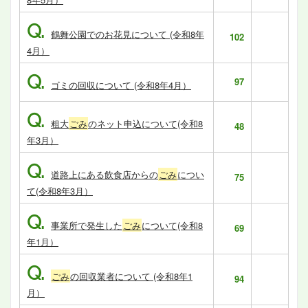
Q.
鶴舞公園でのお花見について (令和8年
102
4月）
Q.
97
ゴミの回収について (令和8年4月）
Q.
粗大
ごみ
のネット申込について(令和8
48
年3月）
Q.
道路上にある飲食店からの
ごみ
につい
75
て(令和8年3月）
Q.
事業所で発生した
ごみ
について(令和8
69
年1月）
Q.
ごみ
の回収業者について (令和8年1
94
月）