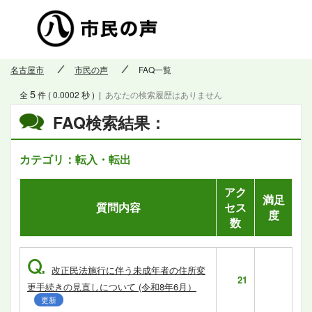
市民の
名古屋市
市民の声
FAQ一覧
5
全
件 ( 0.0002 秒 )
|
あなたの検索履歴はありません
FAQ検索結果：
カテゴリ：転入・転出
アク
満足
質問内容
セス
度
数
Q.
改正民法施行に伴う未成年者の住所変
21
更手続きの見直しについて (令和8年6月）
更新