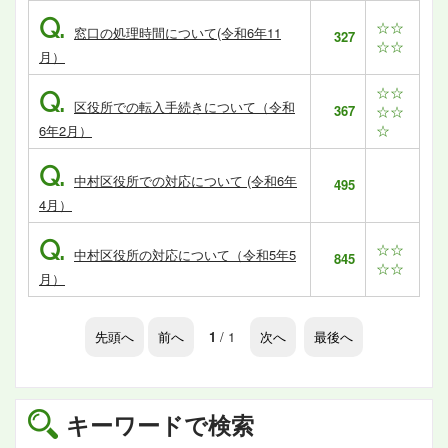
Q.
☆☆
窓口の処理時間について(令和6年11
327
☆☆
月）
☆☆
Q.
区役所での転入手続きについて（令和
367
☆☆
☆
6年2月）
Q.
中村区役所での対応について (令和6年
495
4月）
Q.
☆☆
中村区役所の対応について（令和5年5
845
☆☆
月）
先頭へ
前へ
1
/ 1
次へ
最後へ
キーワードで検索