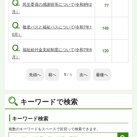
Q.
民生委員の感謝状等について(令和8年2
77
月）
Q.
敬老パスと福祉パスについて(令和7年1
149
0月）
Q.
福祉給付金支給制度について(令和7年6
120
月）
先頭へ
前へ
1
/ 1
次へ
最後へ
キーワードで検索
キーワード検索
複数のキーワードをスペースで区切って検索できます。