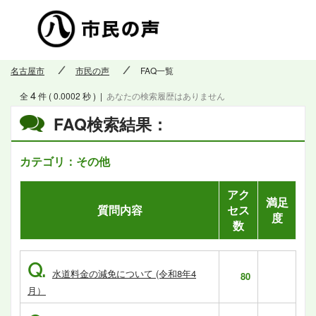
市民の
名古屋市
市民の声
FAQ一覧
4
全
件 ( 0.0002 秒 )
|
あなたの検索履歴はありません
FAQ検索結果：
カテゴリ：その他
アク
満足
質問内容
セス
度
数
Q.
水道料金の減免について (令和8年4
80
月）