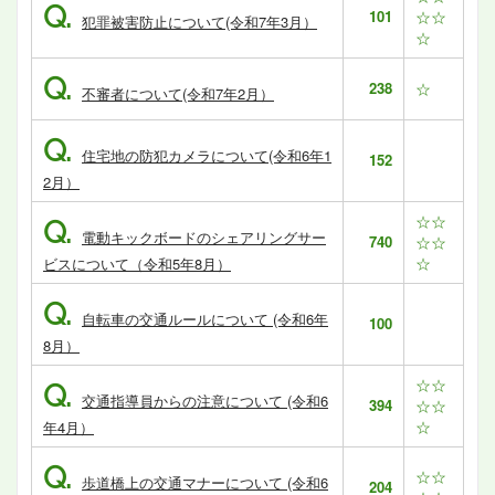
Q.
101
☆☆
犯罪被害防止について(令和7年3月）
☆
Q.
238
☆
不審者について(令和7年2月）
Q.
住宅地の防犯カメラについて(令和6年1
152
2月）
☆☆
Q.
電動キックボードのシェアリングサー
740
☆☆
☆
ビスについて（令和5年8月）
Q.
自転車の交通ルールについて (令和6年
100
8月）
☆☆
Q.
交通指導員からの注意について (令和6
394
☆☆
☆
年4月）
Q.
☆☆
歩道橋上の交通マナーについて (令和6
204