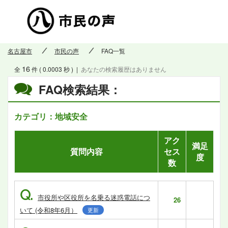
市民の
名古屋市
市民の声
FAQ一覧
16
全
件 ( 0.0003 秒 )
|
あなたの検索履歴はありません
FAQ検索結果：
カテゴリ：地域安全
アク
満足
質問内容
セス
度
数
Q.
市役所や区役所を名乗る迷惑電話につ
26
いて (令和8年6月）
更新