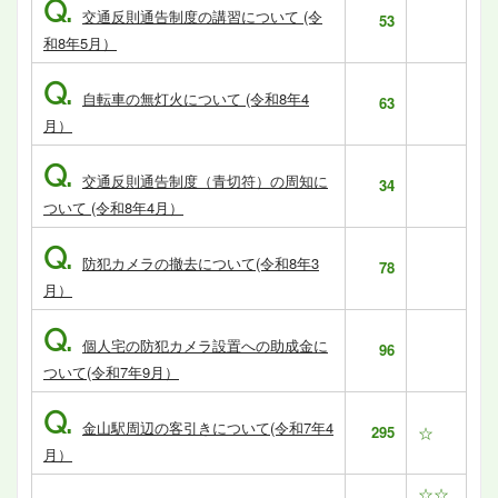
Q.
交通反則通告制度の講習について (令
53
和8年5月）
Q.
自転車の無灯火について (令和8年4
63
月）
Q.
交通反則通告制度（青切符）の周知に
34
ついて (令和8年4月）
Q.
防犯カメラの撤去について(令和8年3
78
月）
Q.
個人宅の防犯カメラ設置への助成金に
96
ついて(令和7年9月）
Q.
金山駅周辺の客引きについて(令和7年4
295
☆
月）
☆☆