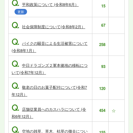
Q.
平和政策について (令和8年6月）
15
更新
Q.
67
社会保障制度について(令和8年2月）
Q.
バイクの騒音による生活被害について
258
(令和8年1月）
Q.
中日ドラゴンズ２軍本拠地の移転につ
93
いて(令和7年12月）
Q.
敬老の日のお菓子配付について(令和7
120
年12月）
Q.
店舗従業員へのカスハラについて (令
454
☆
和6年12月）
Q.
空地の雑草、草木、枯草の撤去につい
155