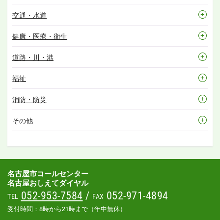
交通・水道
健康・医療・衛生
道路・川・港
福祉
消防・防災
その他
名古屋市コールセンター
名古屋おしえてダイヤル
052-953-7584
/
052-971-4894
TEL
FAX
受付時間：8時から21時まで（年中無休）