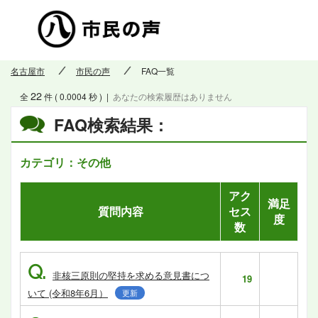
市民の
名古屋市
市民の声
FAQ一覧
22
全
件 ( 0.0004 秒 )
|
あなたの検索履歴はありません
FAQ検索結果：
カテゴリ：その他
アク
満足
質問内容
セス
度
数
Q.
非核三原則の堅持を求める意見書につ
19
いて (令和8年6月）
更新