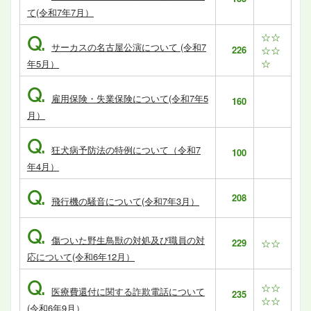
て(令和7年7月）
☆☆
Q.
サーカスの名古屋公演について (令和7
226
☆☆
☆
年5月）
Q.
雇用保険・失業保険について(令和7年5
160
月）
Q.
狂犬病予防法の特例について（令和7
100
年4月）
Q.
208
飛行機の騒音について(令和7年3月）
Q.
傷ついた野生鳥獣の対処及び職員の対
229
☆☆
応について(令和6年12月）
Q.
☆☆
医療費還付に関する詐欺電話について
235
☆☆
(令和6年9月）