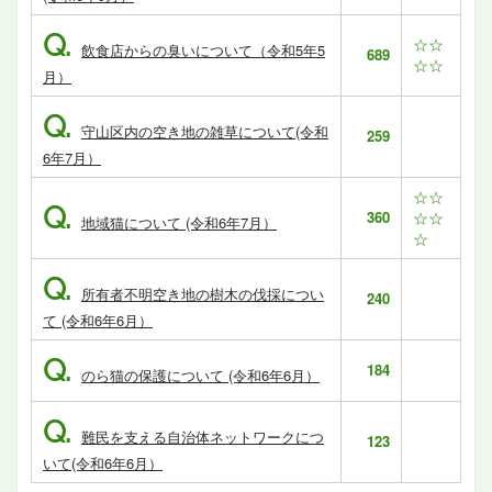
Q.
☆☆
飲食店からの臭いについて（令和5年5
689
☆☆
月）
Q.
守山区内の空き地の雑草について(令和
259
6年7月）
☆☆
Q.
360
☆☆
地域猫について (令和6年7月）
☆
Q.
所有者不明空き地の樹木の伐採につい
240
て (令和6年6月）
Q.
184
のら猫の保護について (令和6年6月）
Q.
難民を支える自治体ネットワークにつ
123
いて(令和6年6月）