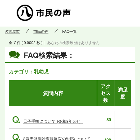
市民の
名古屋市
市民の声
FAQ一覧
7
全
件 ( 0.0002 秒 )
|
あなたの検索履歴はありません
FAQ検索結果：
カテゴリ：乳幼児
アク
満足
質問内容
セス
度
数
Q.
80
母子手帳について (令和8年5月）
Q.
3歳児健康診査担当医の対応について
198