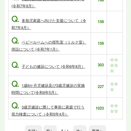
(令和7年9月）
Q.
多胎児家庭へ向けた支援について（令
158
和7年4月）
Q.
ベビールームへの授乳室（ミルク室）
158
併設について (令和7年1月）
☆☆
Q.
303
☆☆
子どもの健診について (令和6年8月）
☆
Q.
☆☆
1歳6か月児健診及び3歳児健診の実施
227
☆
時間について(令和6年5月）
Q.
☆☆
3歳児健診に際して事前に家庭で行う
1023
☆☆
視力検査について（令和5年4月）
先頭へ
前へ
1
/ 1
次へ
最後へ