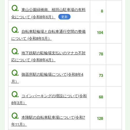
Q.
東山公園緑橋南、植田山駐車場の有料
8
化について (令和8年6月）
更新
Q.
自転車駐輪場と自転車通行空間の整備
104
について (令和8年5月）
Q.
地下鉄駅の駐輪場支払いのマナカ不対
78
応について (令和8年4月）
Q.
御器所駅の駐輪場について(令和8年4
73
月）
Q.
コインパーキングの増設について(令和
68
8年3月）
Q.
本陣駅の自転車駐車場について(令和7
128
年11月）