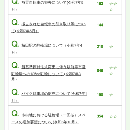
Q.
放置自転車の撤去について(令和7年5
163
☆☆
☆
月）
Q.
撤去された自転車の引き取り等につい
144
て(令和7年5月）
Q.
植田駅の駐輪場について（令和7年4
210
☆
月）
Q.
新基準原付法規変更に伴う駅前等市営
☆☆
846
☆
駐輪場への125cc駐輪について (令和7年3
月）
Q.
バイク駐車場の拡充について(令和7年1
158
☆
月）
Q.
市街地における駐輪場（一回払）スペ
354
☆☆
ースの増加要望について(令和6年10月）