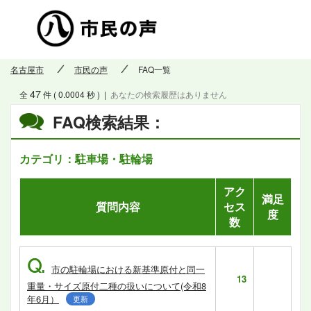
市民の
名古屋市
市民の声
FAQ一覧
47
全
件 ( 0.0004 秒 )
|
あなたの検索履歴はありません
FAQ検索結果：
カテゴリ：駐車場・駐輪場
アク
満足
質問内容
セス
度
数
Q.
市の駐輪場における新基準原付と同一
13
重量・サイズ原付二種の扱いについて(令和8
年6月）
更新