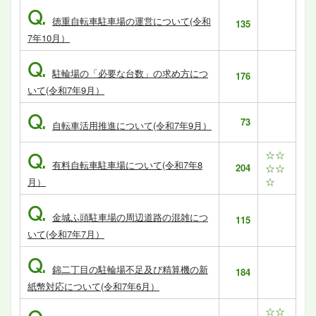
Q.
徳重自転車駐車場の運営について(令和
135
7年10月）
Q.
駐輪場の「必要な台数」の求め方につ
176
いて(令和7年9月）
Q.
73
自転車活用推進について(令和7年9月）
☆☆
Q.
有料自転車駐車場について(令和7年8
204
☆☆
☆
月）
Q.
金城ふ頭駐車場の周辺道路の混雑につ
115
いて(令和7年7月）
Q.
錦二丁目の駐輪場不足及び精算機の新
184
紙幣対応について(令和7年6月）
☆☆