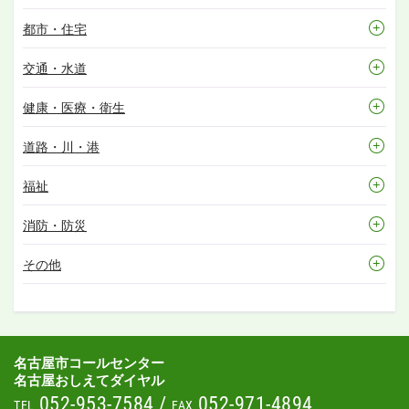
都市・住宅
交通・水道
健康・医療・衛生
道路・川・港
福祉
消防・防災
その他
名古屋市コールセンター
名古屋おしえてダイヤル
052-953-7584
/
052-971-4894
TEL
FAX