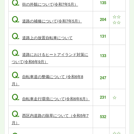
Q.
135
街の外観について(令和7年5月）
☆☆
Q.
204
道路の補修について(令和7年5月）
☆☆
Q.
131
道路上の放置自転車について
Q.
道路におけるヒートアイランド対策に
133
ついて(令和6年9月）
Q.
自転車道の整備について (令和6年8
247
月）
Q.
231
☆
自転車走行環境について(令和6年6月）
Q.
西区内道路の除草について（令和5年7
532
月）
☆☆