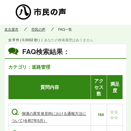
市民の
名古屋市
市民の声
FAQ一覧
9
全
件 ( 0.0002 秒 )
|
あなたの検索履歴はありません
FAQ検索結果：
カテゴリ：道路管理
アク
満足
質問内容
セス
度
数
Q.
☆☆
側溝の異常発見時における通報方法に
164
☆☆
ついて(令和7年5月）