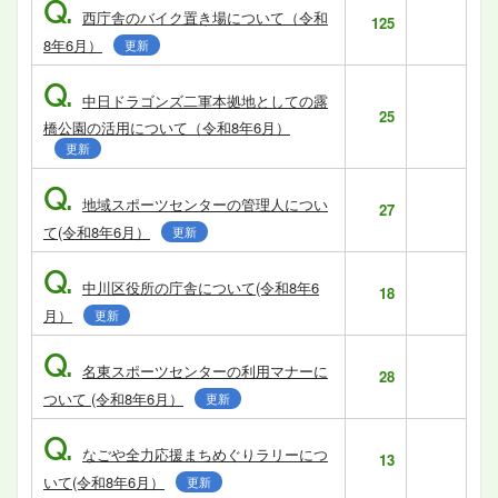
Q.
西庁舎のバイク置き場について（令和
125
8年6月）
更新
Q.
中日ドラゴンズ二軍本拠地としての露
25
橋公園の活用について（令和8年6月）
更新
Q.
地域スポーツセンターの管理人につい
27
て(令和8年6月）
更新
Q.
中川区役所の庁舎について(令和8年6
18
月）
更新
Q.
名東スポーツセンターの利用マナーに
28
ついて (令和8年6月）
更新
Q.
なごや全力応援まちめぐりラリーにつ
13
いて(令和8年6月）
更新