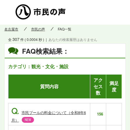
市民の
名古屋市
市民の声
FAQ一覧
307
全
件 ( 0.0004 秒 )
|
あなたの検索履歴はありません
FAQ検索結果：
カテゴリ：観光・文化・施設
アク
満足
質問内容
セス
度
数
Q.
市民プールの料金について（令和8年6
156
月）
NEW