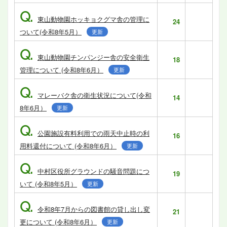
Q.
東山動物園ホッキョクグマ舎の管理に
24
ついて(令和8年5月）
更新
Q.
東山動物園チンパンジー舎の安全衛生
18
管理について (令和8年6月）
更新
Q.
マレーバク舎の衛生状況について(令和
14
8年6月）
更新
Q.
公園施設有料利用での雨天中止時の利
16
用料還付について (令和8年6月）
更新
Q.
中村区役所グラウンドの騒音問題につ
19
いて (令和8年5月）
更新
Q.
令和8年7月からの図書館の貸し出し変
21
更について (令和8年6月）
更新