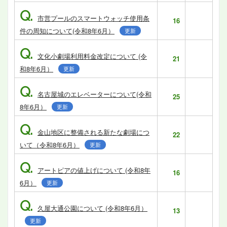
Q.
市営プールのスマートウォッチ使用条
16
件の周知について(令和8年6月）
更新
Q.
文化小劇場利用料金改定について (令
21
和8年6月）
更新
Q.
名古屋城のエレベーターについて(令和
25
8年6月）
更新
Q.
金山地区に整備される新たな劇場につ
22
いて（令和8年6月）
更新
Q.
アートピアの値上げについて (令和8年
16
6月）
更新
Q.
久屋大通公園について (令和8年6月）
13
更新