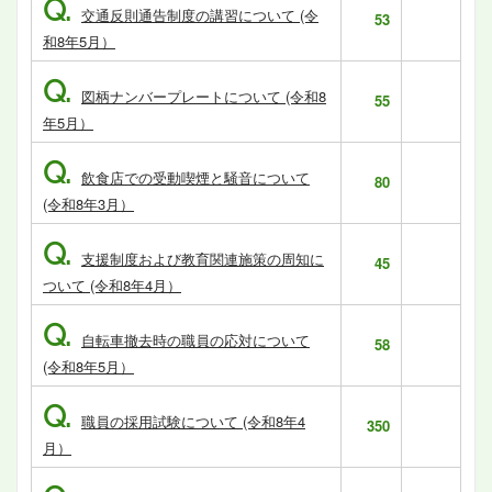
Q.
交通反則通告制度の講習について (令
53
和8年5月）
Q.
図柄ナンバープレートについて (令和8
55
年5月）
Q.
飲食店での受動喫煙と騒音について
80
(令和8年3月）
Q.
支援制度および教育関連施策の周知に
45
ついて (令和8年4月）
Q.
自転車撤去時の職員の応対について
58
(令和8年5月）
Q.
職員の採用試験について (令和8年4
350
月）