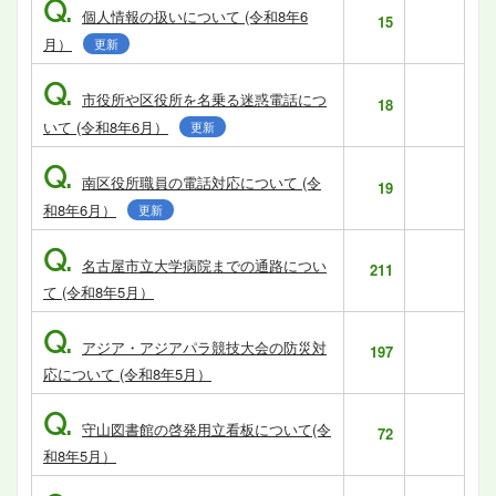
Q.
個人情報の扱いについて (令和8年6
15
月）
更新
Q.
市役所や区役所を名乗る迷惑電話につ
18
いて (令和8年6月）
更新
Q.
南区役所職員の電話対応について (令
19
和8年6月）
更新
Q.
名古屋市立大学病院までの通路につい
211
て (令和8年5月）
Q.
アジア・アジアパラ競技大会の防災対
197
応について (令和8年5月）
Q.
守山図書館の啓発用立看板について(令
72
和8年5月）