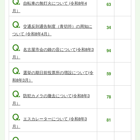
Q.
自転車の無灯火について (令和8年4
63
月）
Q.
交通反則通告制度（青切符）の周知に
34
ついて (令和8年4月）
Q.
名古屋市会の鐘の音について(令和8年3
94
月）
Q.
選挙の期日前投票所の増設について(令
59
和8年3月）
Q.
防犯カメラの撤去について(令和8年3
78
月）
Q.
エスカレーターについて (令和8年3
81
月）