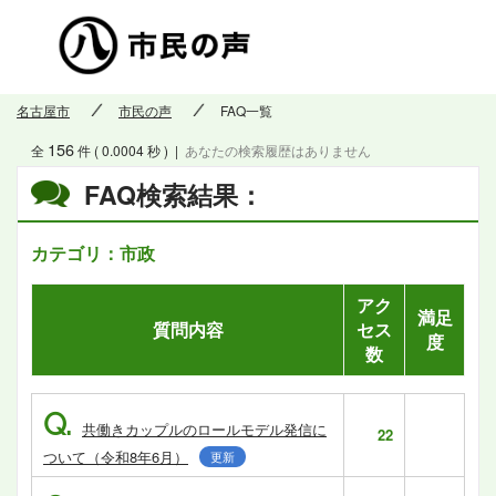
市民の
名古屋市
市民の声
FAQ一覧
156
全
件 ( 0.0004 秒 )
|
あなたの検索履歴はありません
FAQ検索結果：
カテゴリ：市政
アク
満足
質問内容
セス
度
数
Q.
共働きカップルのロールモデル発信に
22
ついて（令和8年6月）
更新