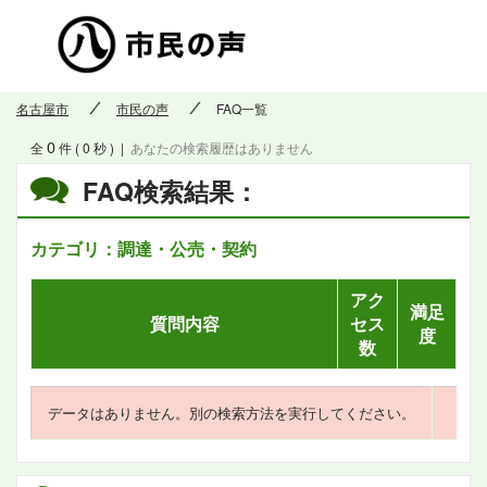
市民の
名古屋市
市民の声
FAQ一覧
0
全
件 ( 0 秒 )
|
あなたの検索履歴はありません
FAQ検索結果：
カテゴリ：調達・公売・契約
アク
満足
質問内容
セス
度
数
データはありません。別の検索方法を実行してください。